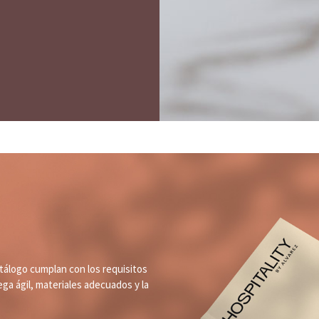
álogo cumplan con los requisitos
ega ágil, materiales adecuados y la