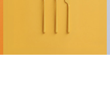
Cubertería
C